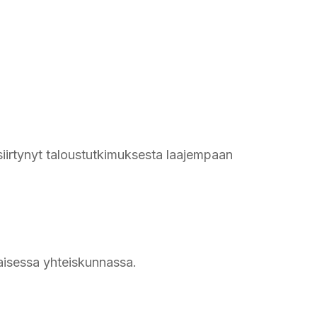
siirtynyt taloustutkimuksesta laajempaan
laisessa yhteiskunnassa.