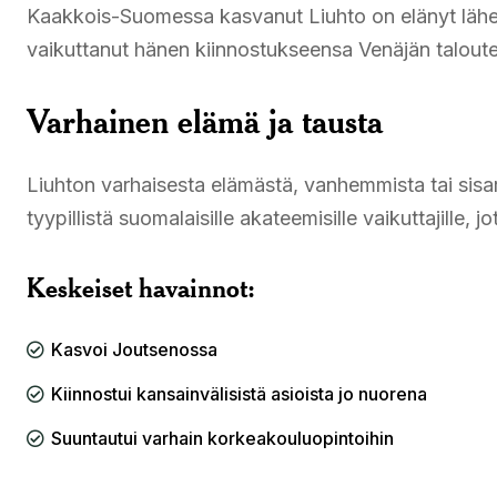
Kaakkois-Suomessa kasvanut Liuhto on elänyt lähel
vaikuttanut hänen kiinnostukseensa Venäjän taloutee
Varhainen elämä ja tausta
Liuhton varhaisesta elämästä, vanhemmista tai sisaru
tyypillistä suomalaisille akateemisille vaikuttajille, 
Keskeiset havainnot:
Kasvoi Joutsenossa
Kiinnostui kansainvälisistä asioista jo nuorena
Suuntautui varhain korkeakouluopintoihin