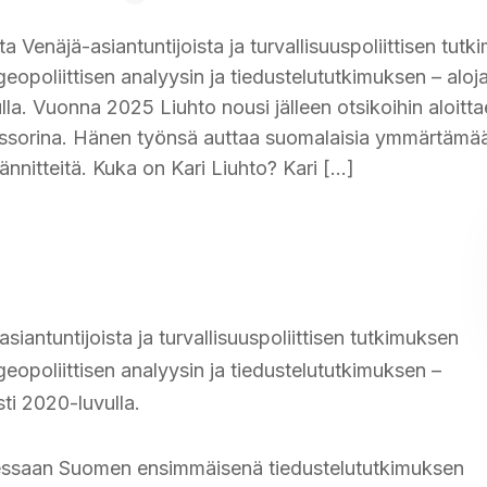
Venäjä-asiantuntijoista ja turvallisuuspoliittisen tut
eopoliittisen analyysin ja tiedustelututkimuksen – aloja
lla. Vuonna 2025 Liuhto nousi jälleen otsikoihin aloitt
ssorina. Hänen työnsä auttaa suomalaisia ymmärtämä
ännitteitä. Kuka on Kari Liuhto? Kari […]
antuntijoista ja turvallisuuspoliittisen tutkimuksen
geopoliittisen analyysin ja tiedustelututkimuksen –
sti 2020-luvulla.
taessaan Suomen ensimmäisenä tiedustelututkimuksen