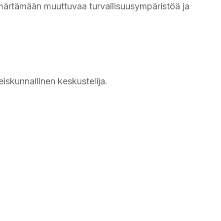
märtämään muuttuvaa turvallisuusympäristöä ja
eiskunnallinen keskustelija.