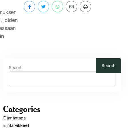
kimuksen
, joiden
aessaan
än
Search
Search
Categories
Elämäntapa
Elintarvikkeet