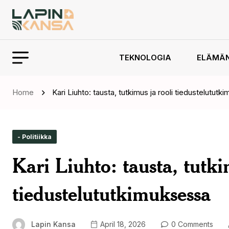
TEKNOLOGIA
ELÄMÄ
Home
Kari Liuhto: tausta, tutkimus ja rooli tiedustelutut
- Politiikka
Kari Liuhto: tausta, tutki
tiedustelututkimuksessa
Lapin Kansa
April 18, 2026
0 Comments