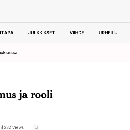
NTAPA
JULKKIKSET
VIIHDE
URHEILU
kimuksessa
mus ja rooli
232 Views