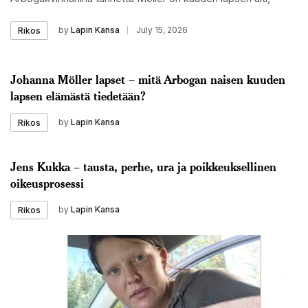
by
Lapin Kansa
July 15, 2026
Rikos
Johanna Möller lapset – mitä Arbogan naisen kuuden
lapsen elämästä tiedetään?
by
Lapin Kansa
Rikos
Jens Kukka – tausta, perhe, ura ja poikkeuksellinen
oikeusprosessi
by
Lapin Kansa
Rikos