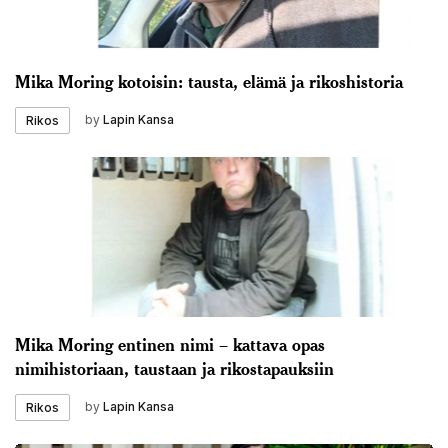
Mika Moring kotoisin: tausta, elämä ja rikoshistoria
by
Lapin Kansa
Rikos
Mika Moring entinen nimi – kattava opas
nimihistoriaan, taustaan ja rikostapauksiin
by
Lapin Kansa
Rikos