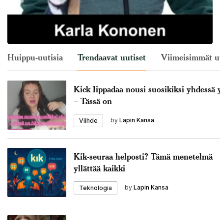
Huippu-uutisia
Trendaavat uutiset
Viimeisimmät u
Kick Iippadaa nousi suosikiksi yhdessä 
– Tässä on
by
Lapin Kansa
Viihde
Kik-seuraa helposti? Tämä menetelmä
yllättää kaikki
by
Lapin Kansa
Teknologia