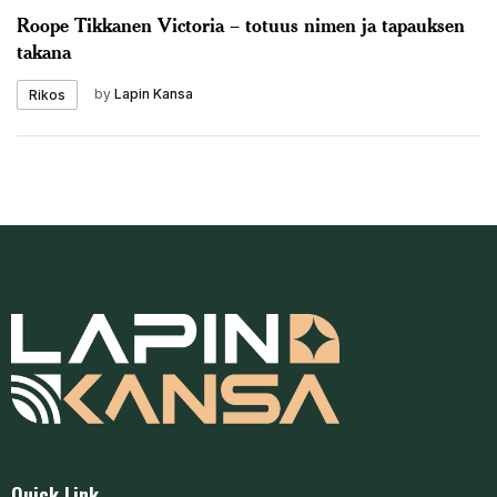
Roope Tikkanen Victoria – totuus nimen ja tapauksen
takana
by
Lapin Kansa
Rikos
Quick Link