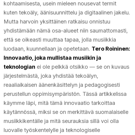
kohtaamisesta, usein mieleen nousevat termit
kuten tekoäly, äänisuunnittelu ja digitaalinen jakelu.
Mutta harvoin yksittäinen ratkaisu onnistuu
yhdistämään nämä osa-alueet niin saumattomasti,
että se oikeasti muuttaa tapaa, jolla musiikkia
luodaan, kuunnellaan ja opetetaan.
Tero Roininen:
Innovaatio, joka mullistaa musiikin ja
teknologian
ei ole pelkkä otsikko — se on kuvaus
järjestelmästä, joka yhdistää tekoälyn,
reaaliaikaisen äänenkäsittelyn ja pedagogisesti
perustellun oppimisympäristön. Tässä artikkelissa
käymme läpi, mitä tämä innovaatio tarkoittaa
käytännössä, miksi se on merkittävä suomalaiselle
musiikkikentälle ja mitä seurauksia sillä voi olla
luovalle työskentelylle ja teknologiselle