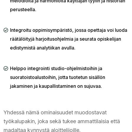
melodioita ja harmonioita käyttäjän tyylin ja historian
perusteella.
Integroitu oppimisympäristö, jossa opettaja voi luoda
räätälöityjä harjoitusohjelmia ja seurata opiskelijan
edistymistä analytiikan avulla.
Helppo integrointi studio-ohjelmistoihin ja
suoratoistoalustoihin, jotta tuotetun sisällön
jakaminen ja kaupallistaminen on sujuvaa.
Yhdessä nämä ominaisuudet muodostavat
työkalupakin, joka sekä tukee ammattilaisia että
madaltaa kynnystä aloittelijoille.